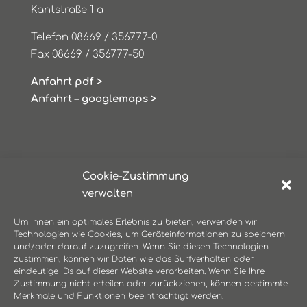
Kantstraße 1 a
Telefon 08669 / 356777-0
Fax 08669 / 356777-50
Anfahrt pdf >
Anfahrt – googlemaps >
Cookie-Zustimmung
verwalten
BÜROZEITEN – ÖFFNUNGSZEITEN
Um Ihnen ein optimales Erlebnis zu bieten, verwenden wir
Technologien wie Cookies, um Geräteinformationen zu speichern
Montag:
08:00 bis 12:00 Uhr
und/oder darauf zuzugreifen. Wenn Sie diesen Technologien
14:00 bis 17:00 Uhr
zustimmen, können wir Daten wie das Surfverhalten oder
Dienstag:
08:00 bis 12:00 Uhr
eindeutige IDs auf dieser Website verarbeiten. Wenn Sie Ihre
Zustimmung nicht erteilen oder zurückziehen, können bestimmte
14:00 bis 17:00 Uhr
Merkmale und Funktionen beeinträchtigt werden.
Mittwoch:
08:00 bis 12:00 Uhr