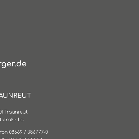
ger.de
AUNREUT
01 Traunreut
tstraße 1 a
efon 08669 / 356777-0