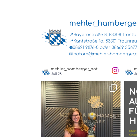
mehler_hamberge
📍Bayernstraße 8, 83308 Trost
📍Kantstraße 1a, 83301 Traunreu
☎️08621 9876-0 oder 08669 35677
📧notare@mehler-hamberger.
mehler_hamberger_notare
Juli 28
J