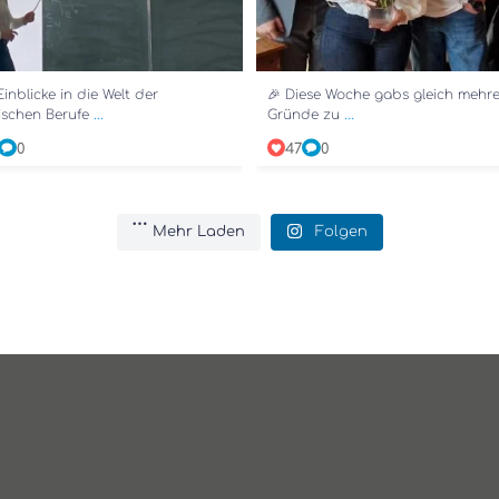
Einblicke in die Welt der
🎉 Diese Woche gabs gleich mehre
...
...
tischen Berufe
Gründe zu
0
47
0
Mehr Laden
Folgen