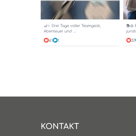
🎢✨ Drei Tage voller Teamgeist,
📚⚖️ 
...
Abenteuer und
juris
61
1
37
KONTAKT