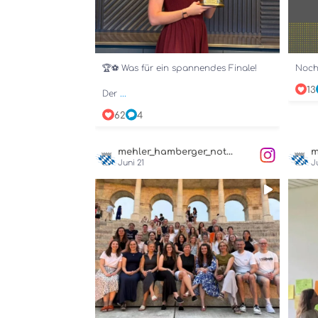
🏆⚽ Was für ein spannendes Finale!
Noch
13
...
Der
62
4
mehler_hamberger_notare
Juni 21
J