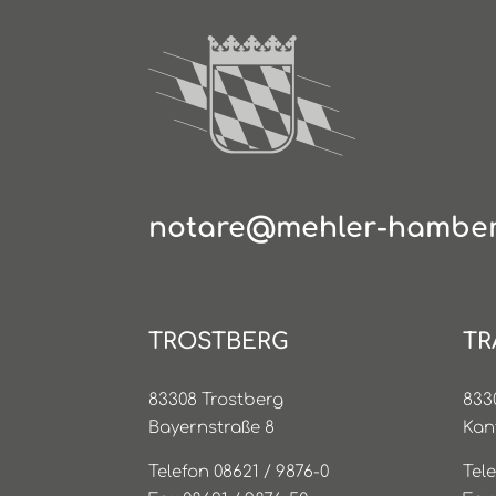
notare@mehler-hamber
TROSTBERG
TR
83308 Trostberg
833
Bayernstraße 8
Kan
Telefon 08621 / 9876-0
Tel