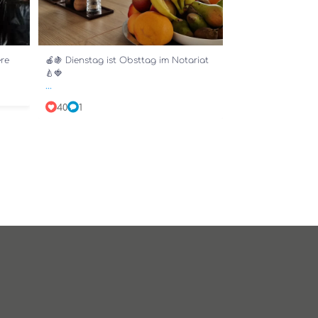
re
🍎🍇 Dienstag ist Obsttag im Notariat
🍐🍓
...
40
1