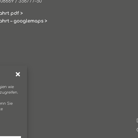
 08669 / 356777-50
ahrt pdf >
ahrt – googlemaps >
gien wie
ugreifen.
enn Sie
te