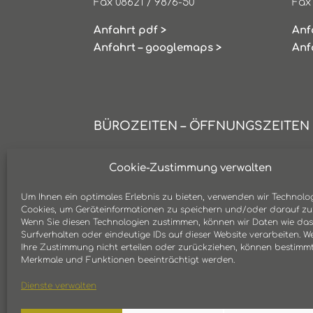
Fax 08621 / 9876-50
Fax
Anfahrt pdf >
Anf
Anfahrt – googlemaps >
Anf
BÜROZEITEN – ÖFFNUNGSZEITEN
Montag:
08:00 bis 12:00 Uhr
Cookie-Zustimmung verwalten
14:00 bis 17:00 Uhr
Um Ihnen ein optimales Erlebnis zu bieten, verwenden wir Technolo
Dienstag:
08:00 bis 12:00 Uhr
Cookies, um Geräteinformationen zu speichern und/oder darauf zuz
14:00 bis 17:00 Uhr
Wenn Sie diesen Technologien zustimmen, können wir Daten wie das
Mittwoch:
08:00 bis 12:00 Uhr
Surfverhalten oder eindeutige IDs auf dieser Website verarbeiten. W
Ihre Zustimmung nicht erteilen oder zurückziehen, können bestimm
14:00 bis 18:00 Uhr
Merkmale und Funktionen beeinträchtigt werden.
Donnerstag:
08:00 bis 12:00 Uhr
14:00 bis 17:00 Uhr
Dienste verwalten
Freitag:
08:00 bis 13:30 Uhr