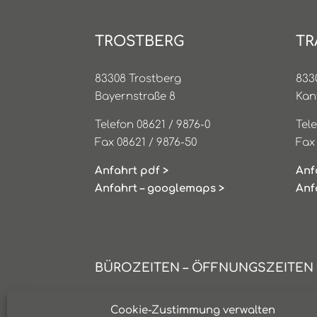
TROSTBERG
TR
83308 Trostberg
833
Bayernstraße 8
Kan
Telefon 08621 / 9876-0
Tel
Fax 08621 / 9876-50
Fax
Anfahrt pdf >
Anf
Anfahrt – googlemaps >
Anf
BÜROZEITEN – ÖFFNUNGSZEITEN
Montag:
08:00 bis 12:00 Uhr
Cookie-Zustimmung verwalten