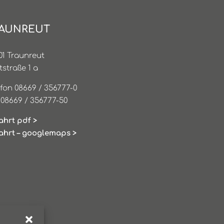
AUNREUT
01 Traunreut
tstraße 1 a
efon 08669 / 356777-0
 08669 / 356777-50
ahrt pdf >
ahrt – googlemaps >