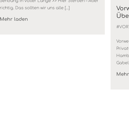
Sendung in voller Länge >> Hier Sterben – Aber
Vor
richtig. Das sollten wir uns alle [...]
Übe
Mehr laden
#VOR
Vorwe
Priva
Hambe
Gabels
Mehr