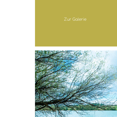
Zur Galerie
Er
Ta
Ta
Ta
b_
nj
nj
nj
Ta
a_
a_
a_
nj
Er
Er
Er
a_
b_
b_
b_
1,5
3x
3x
3x
x1
1m
1m
1m
m
3
2
1
1
2
3
4
Next