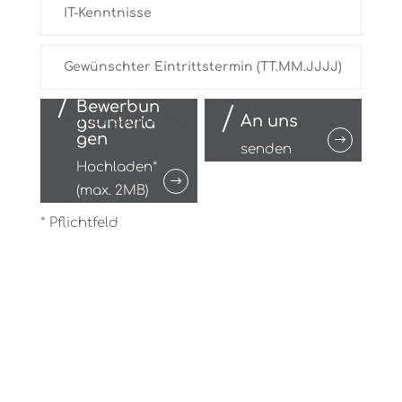
Bewerbun
An uns
gsunterla
gen
senden
Hochladen*
(max. 2MB)
* Pflichtfeld